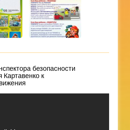
нспектора безопасности
 Картавенко к
движения