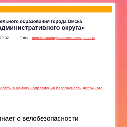
ельного образования города Омска
административного округа»
-10-02
E-mail:
domdettvlaodo@admomsk.omskportal.ru
боты в рамках направления безопасности дорожного
нает о велобезопасности