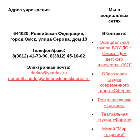
Адрес учреждения
Мы в
социальных
сетях
644020, Российская Федерация,
ВКонтакте:
город Омск, улица Серова, дом 19
Официальная
группа БОУ ДО г.
Телефон/факс:
Омска "Дом
8(3812) 41-73-96, 8(3812) 45-10-02
детского
творчества ЛАО"
Электронная почта:
ddtlao@yandex.ru
Образцовая
domdettvlaodo@admomsk.omskportal.ru
студия
современного
танца «Сфера»
Театр праздника
«Гротеск»
Театральная
студия «Форма»
Музей "Мир
открытий"