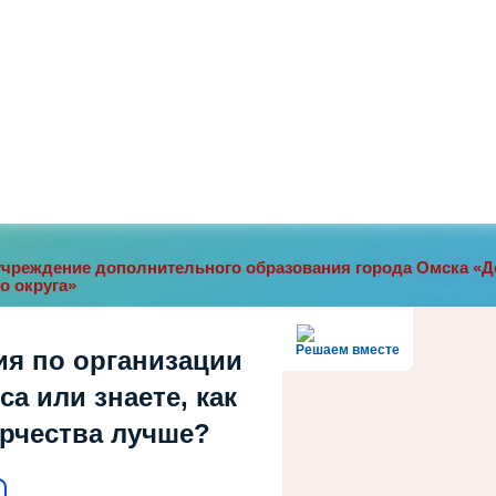
чреждение дополнительного образования города Омска «До
о округа»
Решаем вместе
ия по организации
а или знаете, как
орчества лучше?