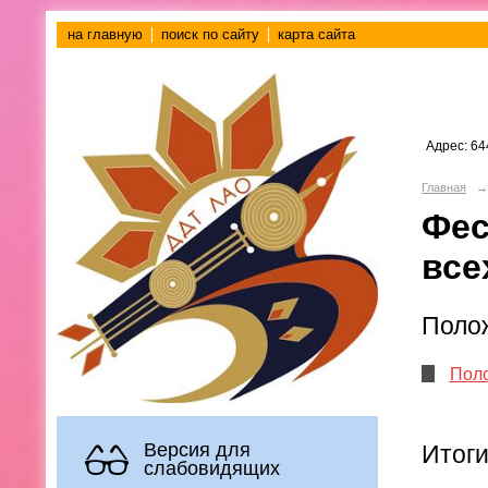
на главную
поиск по сайту
карта сайта
Адрес: 64
Главная
→
Фес
все
Поло
Поло
Версия для
Итоги
слабовидящих