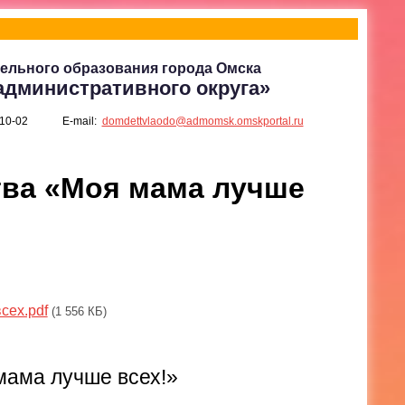
ельного образования города Омска
административного округа»
-10-02
E-mail:
domdettvlaodo@admomsk.omskportal.ru
тва «Моя мама лучше
сех.pdf
(1 556 КБ)
мама лучше всех!»