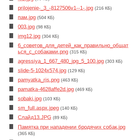
prilojenie-_3_-8127506v1--1-.jpg
(216 КБ)
пам.jpg
(504 КБ)
003.jpg
(98 КБ)
img12.jpg
(304 КБ)
6_советов_для_детей_как_правильно_общат
ься_с_собаками.png
(315 КБ)
agressiya_1_667_480_jpg_5_100.jpg
(303 КБ)
slide-5-1024x574.jpg
(129 КБ)
pamyatka_ris.png
(463 КБ)
pamatka-4628affe2d.jpg
(469 КБ)
sobaki.jpg
(103 КБ)
sm_full.aspx.jpeg
(140 КБ)
Слайд13.JPG
(89 КБ)
Памятка при нападении бродячих собак.jpg
(365 КБ)