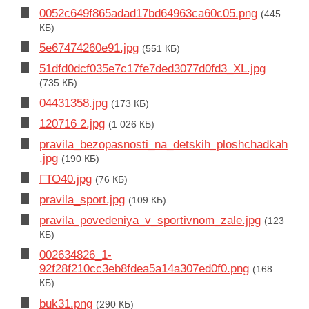
0052c649f865adad17bd64963ca60c05.png
(445
КБ)
5e67474260e91.jpg
(551 КБ)
51dfd0dcf035e7c17fe7ded3077d0fd3_XL.jpg
(735 КБ)
04431358.jpg
(173 КБ)
120716 2.jpg
(1 026 КБ)
pravila_bezopasnosti_na_detskih_ploshchadkah
.jpg
(190 КБ)
ГТО40.jpg
(76 КБ)
pravila_sport.jpg
(109 КБ)
pravila_povedeniya_v_sportivnom_zale.jpg
(123
КБ)
002634826_1-
92f28f210cc3eb8fdea5a14a307ed0f0.png
(168
КБ)
buk31.png
(290 КБ)