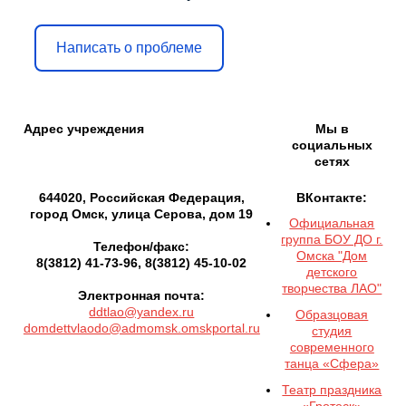
Написать о проблеме
Адрес учреждения
Мы в
социальных
сетях
644020, Российская Федерация,
ВКонтакте:
город Омск, улица Серова, дом 19
Официальная
группа БОУ ДО г.
Телефон/факс:
Омска "Дом
8(3812) 41-73-96, 8(3812) 45-10-02
детского
творчества ЛАО"
Электронная почта:
ddtlao@yandex.ru
Образцовая
domdettvlaodo@admomsk.omskportal.ru
студия
современного
танца «Сфера»
Театр праздника
«Гротеск»