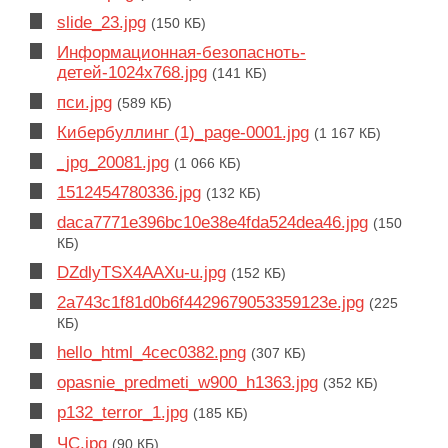
slide_23.jpg
(150 КБ)
Информационная-безопасноть-
детей-1024x768.jpg
(141 КБ)
пси.jpg
(589 КБ)
Кибербуллинг (1)_page-0001.jpg
(1 167 КБ)
_jpg_20081.jpg
(1 066 КБ)
1512454780336.jpg
(132 КБ)
daca7771e396bc10e38e4fda524dea46.jpg
(150
КБ)
DZdlyTSX4AAXu-u.jpg
(152 КБ)
2a743c1f81d0b6f4429679053359123e.jpg
(225
КБ)
hello_html_4cec0382.png
(307 КБ)
opasnie_predmeti_w900_h1363.jpg
(352 КБ)
p132_terror_1.jpg
(185 КБ)
ЧС.jpg
(90 КБ)