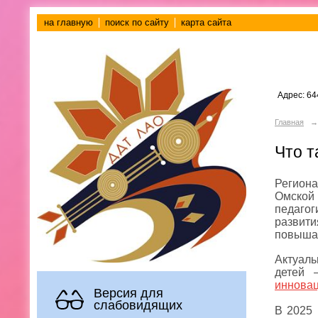
на главную
поиск по сайту
карта сайта
Адрес: 64
Главная
→
Что т
Регион
Омской 
педагог
развити
повышаю
Актуал
детей 
иннова
Версия для
слабовидящих
В 2025