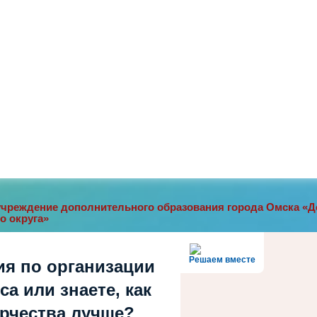
чреждение дополнительного образования города Омска «До
о округа»
Решаем вместе
ия по организации
а или знаете, как
орчества лучше?