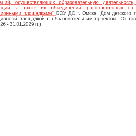
заций, осуществляющих образовательную деятельност
заций, а также их объединений, расположенных на 
ционными площадками"
БОУ ДО г. Омска "Дом детского 
ионной площадкой с образовательным проектом "От трад
26 - 31.01.2029 гг.)