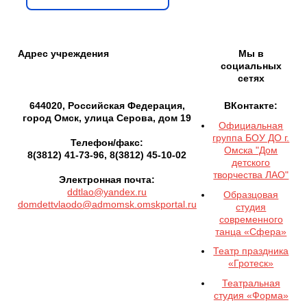
Адрес учреждения
Мы в
социальных
сетях
644020, Российская Федерация,
ВКонтакте:
город Омск, улица Серова, дом 19
Официальная
группа БОУ ДО г.
Телефон/факс:
Омска "Дом
8(3812) 41-73-96, 8(3812) 45-10-02
детского
творчества ЛАО"
Электронная почта:
ddtlao@yandex.ru
Образцовая
domdettvlaodo@admomsk.omskportal.ru
студия
современного
танца «Сфера»
Театр праздника
«Гротеск»
Театральная
студия «Форма»