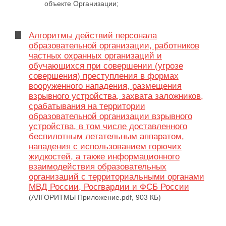
объекте Организации;
Алгоритмы действий персонала
образовательной организации, работников
частных охранных организаций и
обучающихся при совершении (угрозе
совершения) преступления в формах
вооруженного нападения, размещения
взрывного устройства, захвата заложников,
срабатывания на территории
образовательной организации взрывного
устройства, в том числе доставленного
беспилотным летательным аппаратом,
нападения с использованием горючих
жидкостей, а также информационного
взаимодействия образовательных
организаций с территориальными органами
МВД России, Росгвардии и ФСБ России
(АЛГОРИТМЫ Приложение.pdf, 903 КБ)