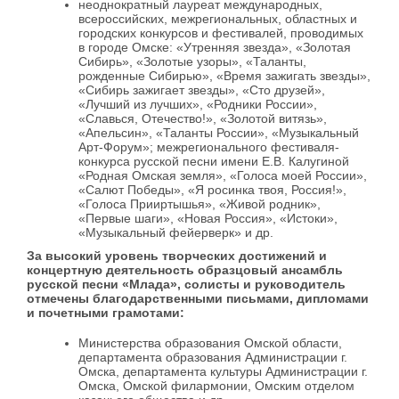
неоднократный
лауреат международных,
всероссийских, межрегиональных, областных и
городских
конкурсов и фестивалей, проводимых
в городе Омске: «Утренняя звезда», «Золотая
Сибирь», «Золотые узоры», «Таланты,
рожденные Сибирью», «Время зажигать звезды»,
«Сибирь зажигает звезды», «Сто друзей»,
«Лучший из лучших», «Родники России»,
«Славься, Отечество!», «Золотой витязь»,
«Апельсин», «Таланты России», «Музыкальный
Арт-Форум»; межрегионального фестиваля-
конкурса русской песни имени Е.В. Калугиной
«Родная Омская земля», «Голоса моей России»,
«Салют Победы», «Я росинка твоя, Россия!»,
«Голоса Прииртышья», «Живой родник»,
«Первые шаги», «Новая Россия», «Истоки»,
«Музыкальный фейерверк» и др
.
За высокий уровень творческих достижений и
концертную деятельность образцовый ансамбль
русской песни «Млада», солисты и руководитель
отмечены благодарственными письмами, дипломами
и почетными грамотами:
Министерства
образования Омской области,
департамента образования Администрации г.
Омска, департамента культуры Администрации г.
Омска, Омской филармонии, Омским отделом