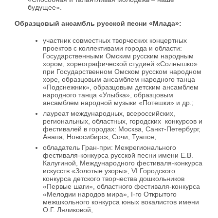
будущее».
Образцовый ансамбль русской песни «Млада»:
участник совместных творческих концертных
проектов с коллективами города и области:
Государственными Омским русским народным
хором, хореографической студией «Солнышко»
при Государственном Омском русском народном
хоре, образцовым ансамблем народного танца
«Подснежник», образцовым детским ансамблем
народного танца «Улыбка», образцовым
ансамблем народной музыки «Потешки» и др.;
лауреат международных, всероссийских,
региональных, областных, городских конкурсов и
фестивалей в городах: Москва, Санкт-Петербург,
Анапа, Новосибирск, Сочи, Туапсе;
обладатель Гран-при: Межрегионального
фестиваля-конкурса русской песни имени Е.В.
Калугиной, Международного фестиваля-конкурса
искусств «Золотые узоры»,
VI
Городского
конкурса детского творчества дошкольников
«Первые шаги», областного фестиваля-конкурса
«Мелодии народов мира»,
I
-го Открытого
межшкольного конкурса юных вокалистов имени
О.Г. Ляликовой;