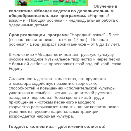
Обучение в
коллективе «Млада» ведется по дополнительным
общеобразовательным программам:
«Народный
вокал» и «Поющая росинка» - индивидуальная работа с
одаренными детьми.
Срок реализации программ:
"Народный вокал" - 5 лет
(возраст воспитанников – от 6 до 17 лет); "Поющая
росинка" - 1 год (возраст воспитанников – от 6 до 17 лет).
В коллективе «Млада» дети познают русскую культуру,
русское народное музыкальное творчество и через песни
с большой любовью прославляют свой родной край, свою
Родину.
Сплоченность детского коллектива, его дружеская
атмосфера содействует развитию творческих
способностей и повышению исполнительской культуры
участников ансамбля – истинных ценителей русского
народного творчества. Через кропотливый труд и
приобщение к истокам песенного народного
творчества раскрываются таланты наших воспитанников,
укрепляются русские национальные традиции,
возрождается народная культура.
Гордость коллектива – достижения солистов: