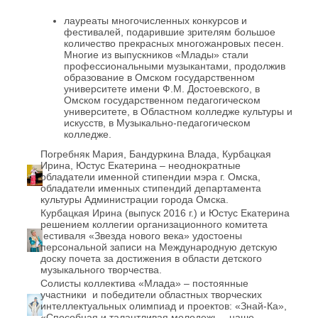
лауреаты многочисленных конкурсов и
фестивалей, подарившие зрителям большое
количество прекрасных многожанровых песен.
Многие из выпускников «Млады» стали
профессиональными музыкантами, продолжив
образование в Омском государственном
университете имени Ф.М. Достоевского, в
Омском государственном педагогическом
университете, в Областном колледже культуры и
искусств, в Музыкально-педагогическом
колледже.
Погребняк Мария, Бандуркина Влада, Курбацкая
Ирина, Юстус Екатерина – неоднократные
обладатели именной стипендии мэра г. Омска,
обладатели именных стипендий департамента
культуры Администрации города Омска.
Курбацкая Ирина (выпуск 2016 г.) и Юстус Екатерина
решением коллегии организационного комитета
естиваля «Звезда нового века» удостоены
персональной записи на Международную детскую
доску почета за достижения в области детского
музыкального творчества.
Солисты коллектива «Млада» – постоянные
участники и победители областных творческих
интеллектуальных олимпиад и проектов: «Знай-Ка»,
«Способная и талантливая молодежь – наше