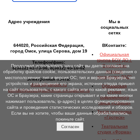
Адрес учреждения
Мы в
социальных
сетях
644020, Российская Федерация,
ВКонтакте:
город Омск, улица Серова, дом 19
Официальная
группа БОУ ДО г.
Телефон/факс:
Омска "Дом
Продолжая использовать наш сайт, вы даете согласие на
8(3812) 41-73-96, 8(3812) 45-10-02
детского
обработку файлов cookie, пользовательских данных (сведения о
творчества ЛАО"
местоположении; тип и версия ОС; тип и версия Браузера; тип
Электронная почта:
устройства и разрешение его экрана; источник откуда пришел
ddtlao@yandex.ru
Образцовая
на сайт пользователь; с какого сайта или по какой рекламе; язык
domdettvlaodo@admomsk.omskportal.ru
студия
ОС и Браузера; какие страницы открывает и на какие кнопки
современного
нажимает пользователь; ip-адрес) в целях функционирования
танца «Сфера»
сайта и проведения статистических исследований и обзоров.
Театр праздника
Если вы не хотите, чтобы ваши данные обрабатывались,
«Гротеск»
покиньте сайт.
Театральная
Согласен
студия «Форма»