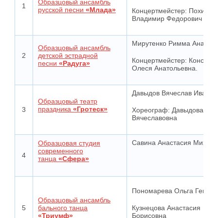
Образцовый ансамбль
1
русской песни
«Млада»
Концертмейстер: Похильк
Владимир Федорович
Мирутенко Римма Анатол
Образцовый ансамбль
2
детской эстрадной
Концертмейстер:
Констан
песни
«Радуга»
Олеся Анатольевна.
Давыдов Вячеслав Иванов
Образцовый театр
праздника
«Гротеск»
3
Хореограф: Давыдова Дар
Вячеславовна
Савина Анастасия Михайл
Образцовая студия
современного
4
танца
«Сфера»
Пономарева Ольга Геннад
Образцовый ансамбль
Кузнецова Анастасия
5
бального танца
Борисовна
«Триумф»