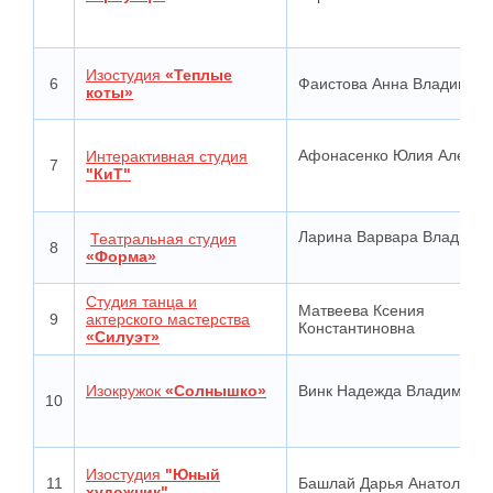
Изостудия
«Теплые
6
Фаистова Анна Владимир
коты»
Афонасенко Юлия Алексе
Интерактивная студия
7
"КиТ"
Ларина Варвара Владими
Театральная студия
8
«Форма»
Студия танца и
Матвеева Ксения
9
актерского мастерства
Константиновна
«Силуэт»
Изокружок
«Солнышко»
Винк Надежда Владимиро
10
Изостудия
"Юный
11
Башлай Дарья Анатольев
художник"