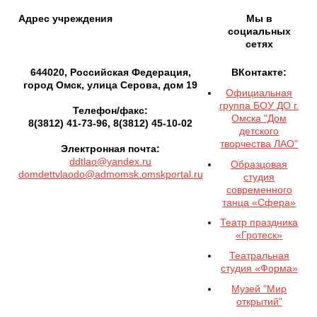
Адрес учреждения
Мы в
социальных
сетях
644020, Российская Федерация,
ВКонтакте:
город Омск, улица Серова, дом 19
Официальная
группа БОУ ДО г.
Телефон/факс:
Омска "Дом
8(3812) 41-73-96, 8(3812) 45-10-02
детского
творчества ЛАО"
Электронная почта:
ddtlao@yandex.ru
Образцовая
domdettvlaodo@admomsk.omskportal.ru
студия
современного
танца «Сфера»
Театр праздника
«Гротеск»
Театральная
студия «Форма»
Музей "Мир
открытий"