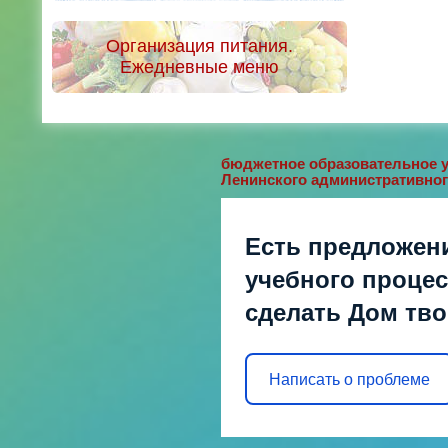
Организация питания.
Ежедневные меню
бюджетное образовательное у
Ленинского административног
Есть предложен
учебного процесс
сделать Дом тв
Написать о проблеме