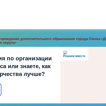
чреждение дополнительного образования города Омска «До
о округа»
Решаем вместе
ия по организации
а или знаете, как
орчества лучше?