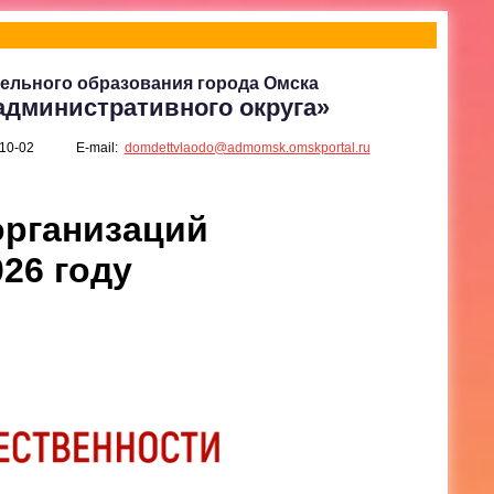
ельного образования города Омска
административного округа»
-10-02
E-mail:
domdettvlaodo@admomsk.omskportal.ru
организаций
26 году