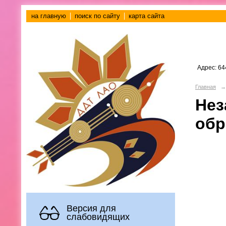
на главную
поиск по сайту
карта сайта
Адрес: 64
Главная
→
Нез
обр
Версия для
слабовидящих