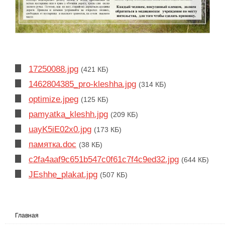
17250088.jpg
(421 КБ)
1462804385_pro-kleshha.jpg
(314 КБ)
optimize.jpeg
(125 КБ)
pamyatka_kleshh.jpg
(209 КБ)
uayK5iE02x0.jpg
(173 КБ)
памятка.doc
(38 КБ)
c2fa4aaf9c651b547c0f61c7f4c9ed32.jpg
(644 КБ)
JEshhe_plakat.jpg
(507 КБ)
Главная