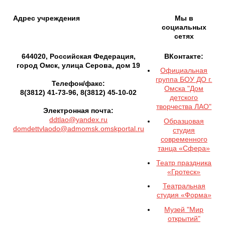
Адрес учреждения
Мы в
социальных
сетях
644020, Российская Федерация,
ВКонтакте:
город Омск, улица Серова, дом 19
Официальная
группа БОУ ДО г.
Телефон/факс:
Омска "Дом
8(3812) 41-73-96, 8(3812) 45-10-02
детского
творчества ЛАО"
Электронная почта:
ddtlao@yandex.ru
Образцовая
domdettvlaodo@admomsk.omskportal.ru
студия
современного
танца «Сфера»
Театр праздника
«Гротеск»
Театральная
студия «Форма»
Музей "Мир
открытий"