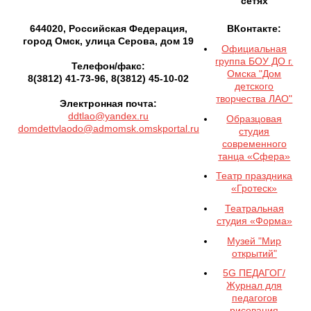
сетях
644020, Российская Федерация,
ВКонтакте:
город Омск, улица Серова, дом 19
Официальная
группа БОУ ДО г.
Телефон/факс:
Омска "Дом
8(3812) 41-73-96, 8(3812) 45-10-02
детского
творчества ЛАО"
Электронная почта:
ddtlao@yandex.ru
Образцовая
domdettvlaodo@admomsk.omskportal.ru
студия
современного
танца «Сфера»
Театр праздника
«Гротеск»
Театральная
студия «Форма»
Музей "Мир
открытий"
5G ПЕДАГОГ/
Журнал для
педагогов
рисования