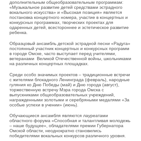
дополнительным общеобразовательным программам:
«Музыкальное развитие детей средствами эстрадного
вокального искусства» и «Высокая позиция» является
постановка концертного номера, участие в концертных и
конкурсных программах, творческих проектах для
одаренных детей, всестороннее и эстетическое развитие
ребенка.
Образцовый ансамбль детской эстрадной песни «Радуга»
постоянный участник концертных и конкурсных программ
в городе Омске, часто выступает перед учителями,
ветеранами Великой Отечественной войны, школьниками
на различных концертных площадках.
Среди особо значимых проектов – традиционные встречи
с жителями блокадного Ленинграда (февраль), народные
гуляния ко Дню Победы (май) и Дню города (август),
торжественную встречу Мэра города Омска с
выпускниками общеобразовательных учреждений,
награжденными золотыми и серебряными медалями «За
особые успехи в учении» (июнь).
Обучающиеся ансамбля являются лауреатами
областного форума «Способная и талантливая молодежь
– наше будущее», обладателями премии Губернатора
Омской области, неоднократно становились
победителями вокальных конкурсов различного уровня.