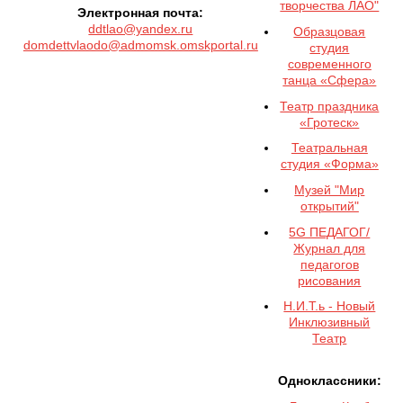
творчества ЛАО"
Электронная почта:
ddtlao@yandex.ru
Образцовая
domdettvlaodo@admomsk.omskportal.ru
студия
современного
танца «Сфера»
Театр праздника
«Гротеск»
Театральная
студия «Форма»
Музей "Мир
открытий"
5G ПЕДАГОГ/
Журнал для
педагогов
рисования
Н.И.Т.ь - Новый
Инклюзивный
Театр
Одноклассники: