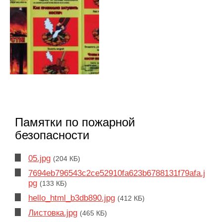
Памятки по пожарной
безопасности
05.jpg
(204 КБ)
7694eb796543c2ce52910fa623b6788131f79afa.j
pg
(133 КБ)
hello_html_b3db890.jpg
(412 КБ)
Листовка.jpg
(465 КБ)