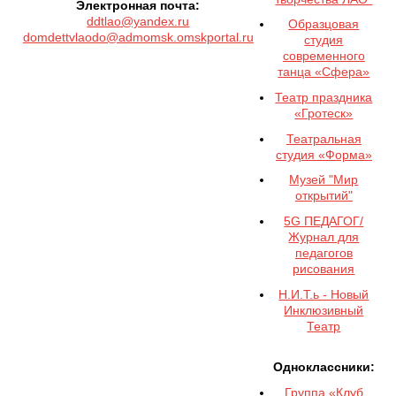
Электронная почта:
ddtlao@yandex.ru
Образцовая
domdettvlaodo@admomsk.omskportal.ru
студия
современного
танца «Сфера»
Театр праздника
«Гротеск»
Театральная
студия «Форма»
Музей "Мир
открытий"
5G ПЕДАГОГ/
Журнал для
педагогов
рисования
Н.И.Т.ь - Новый
Инклюзивный
Театр
Одноклассники:
Группа «Клуб