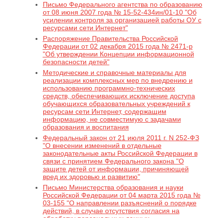
Письмо Федерального агентства по образованию
от 08 июня 2007 года № 15-52-434ин/01-10 "Об
усилении контроля за организацией работы ОУ с
ресурсами сети Интернет"
Распоряжение Правительства Российской
Федерации от 02 декабря 2015 года № 2471-р
"Об утверждении Концепции информационной
безопасности детей"
Методические и справочные материалы для
реализации комплексных мер по внедрению и
использованию программно-технических
средств, обеспечивающих исключение доступа
обучающихся образовательных учреждений к
ресурсам сети Интернет, содержащим
информацию, не совместимую с задачами
образования и воспитания
Федеральный закон от 21 июля 2011 г. N 252-ФЗ
"О внесении изменений в отдельные
законодательные акты Российской Федерации в
связи с принятием Федерального закона "О
защите детей от информации, причиняющей
вред их здоровью и развитию"
Письмо Министерства образования и науки
Российской Федерации от 04 марта 2015 года №
03-155 "О направлении разъяснений о порядке
действий, в случае отсутствия согласия на