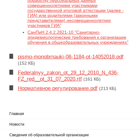
обработку персональных данных
совершеннолетними участниками
государственной итоговой аттестации (далее -
ГИА) или родителями (законными
представителями) несовершеннолетних
участников ГИА"
СанПиН 2.4.2.2821-10 "Санитарно-
эпидемиологические требования к организации
обучения в общеобразовательных учреждениях"
pismo-monobrnauki-08-1184-ot-14052018.pdf
(152 КБ)
Federalnyy_zakon_ot_29_12_2010_N_436-
FZ_red__ot_31_07_2020.rtf
(161 КБ)
Нормативное регулирование.pdf
(213 КБ)
Главная
Новости
Сведения об образовательной организации