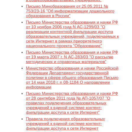
Письмо Минобразования от 25.05.2011 №
753/23-16 "Об информатизации дошкольного
образования в России"
Письмо Министерства образования и науки РФ
от 10 ноября 2006 года N АС-1299/03 "О
реализации контентной фильтрации доступа
образовательных учреждений, подключаемых к
сети Интернет в рамках приоритетного
национального проекта "Образование"
Письмо Министерства образования и науки РФ
от 19 марта 2007 г. N АС-283/03 "О рассылке
методических и справочных материалов"
Министерство образования и науки Российской
Федерации Департамент государственной
политики в сфере общего образования Письмо
от 14 мая 2018 г. n 08-1184 О направлении
информации
Письмо Министерства образования и науки РФ
от 28 сентября 2011 года № АП-1057/07 "О
правилах подключения образовательных
учреждений к единой системе контент-
фильтрации доступа к сети Интернет"
Правила подключения образовательных
учреждений к единой системе контент-
фильтрации доступа к сети Интернет