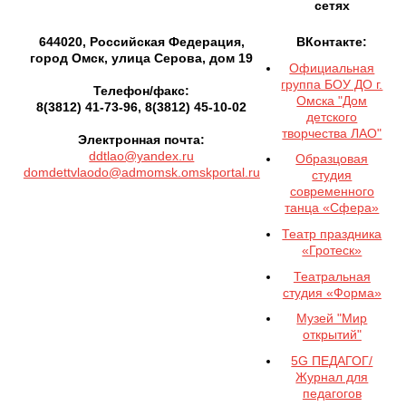
сетях
644020, Российская Федерация,
ВКонтакте:
город Омск, улица Серова, дом 19
Официальная
группа БОУ ДО г.
Телефон/факс:
Омска "Дом
8(3812) 41-73-96, 8(3812) 45-10-02
детского
творчества ЛАО"
Электронная почта:
ddtlao@yandex.ru
Образцовая
domdettvlaodo@admomsk.omskportal.ru
студия
современного
танца «Сфера»
Театр праздника
«Гротеск»
Театральная
студия «Форма»
Музей "Мир
открытий"
5G ПЕДАГОГ/
Журнал для
педагогов