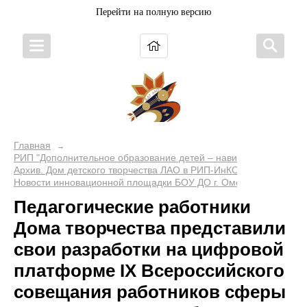
Перейти на полную версию
Главная
→
РИП "Дополнительное образование детей – навигатор будущего
Архив. Дом детского творчества ЛАО в РИП-ИнКО
→
Новости инновационной площадки БОУ ДО г. Омска "Дом детско
Педагогические работники
Дома творчества представили
свои разработки на цифровой
платформе IX Всероссийского
совещания работников сферы