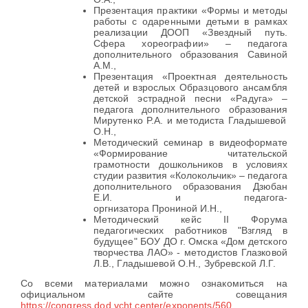
Презентация практики «Формы и методы
работы с одаренными детьми в рамках
реализации ДООП «Звездный путь.
Сфера хореографии»
– педагога
дополнительного образования
Савиной
А.М.,
Презентация «Проектная деятельность
детей и взрослых Образцового ансамбля
детской эстрадной песни «Радуга»
–
педагога дополнительного образования
Мирутенко Р.А. и методиста Гладышевой
О.Н.,
Методический семинар в видеоформате
«Формирование читательской
грамотности дошкольников в условиях
студии развития «Колокольчик» – педагога
дополнительного образования Дзюбан
Е.И. и педагога-
оргнизатора Прониной И.Н.,
Методический кейс II Форума
педагогических работников "Взгляд в
будущее" БОУ ДО г. Омска «Дом детского
творчества ЛАО» - методистов Глазковой
Л.В., Гладышевой О.Н., Зубревской Л.Г.
Со всеми материалами можно ознакомиться на
официальном сайте совещания
https://congress.dod.vcht.center/exponents/560