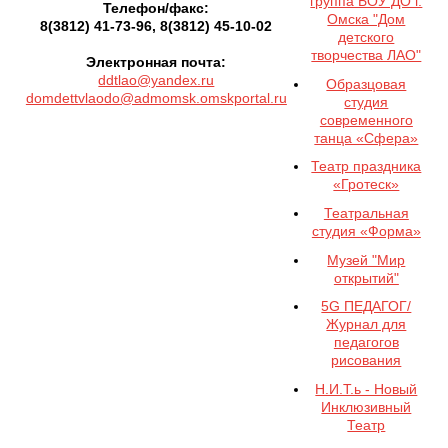
группа БОУ ДО г.
Телефон/факс:
Омска "Дом
8(3812) 41-73-96, 8(3812) 45-10-02
детского
творчества ЛАО"
Электронная почта:
ddtlao@yandex.ru
Образцовая
domdettvlaodo@admomsk.omskportal.ru
студия
современного
танца «Сфера»
Театр праздника
«Гротеск»
Театральная
студия «Форма»
Музей "Мир
открытий"
5G ПЕДАГОГ/
Журнал для
педагогов
рисования
Н.И.Т.ь - Новый
Инклюзивный
Театр