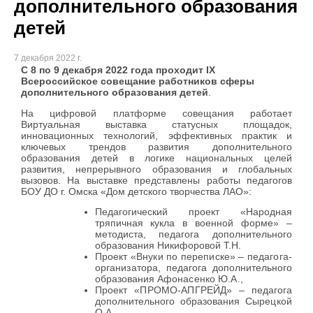
дополнительного образования
детей
7 декабря 2022 г.
С 8 по 9 декабря 2022 года проходит IX
Всероссийское совещание работников сферы
дополнительного образования детей
.
На цифровой платформе совещания работает
Виртуальная выставка статусных площадок,
инновационных технологий, эффективных практик и
ключевых трендов развития дополнительного
образования детей в логике национальных целей
развития, непрерывного образования и глобальных
вызовов. На выставке представлены работы педагогов
БОУ ДО г. Омска «Дом детского творчества ЛАО»:
Педагогический проект «Народная
тряпичная кукла в военной форме» –
методиста, педагога дополнительного
образования Никифоровой Т.Н.
Проект «Внуки по переписке»
–
педагога-
организатора,
педагога дополнительного
образования
Афонасенко Ю.А.,
Проект «ПРОМО-АПГРЕЙД»
– педагога
дополнительного образования
Сырецкой
О.А.,