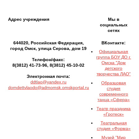
Адрес учреждения
Мы в
социальных
сетях
644020, Российская Федерация,
ВКонтакте:
город Омск, улица Серова, дом 19
Официальная
группа БОУ ДО г.
Телефон/факс:
Омска "Дом
8(3812) 41-73-96, 8(3812) 45-10-02
детского
творчества ЛАО"
Электронная почта:
ddtlao@yandex.ru
Образцовая
domdettvlaodo@admomsk.omskportal.ru
студия
современного
танца «Сфера»
Театр праздника
«Гротеск»
Театральная
студия «Форма»
Музей "Мир