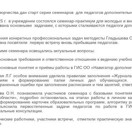
ворчества дан старт серии семинаров для педагогов дополнительн
25 г. в учреждении состоялся семинар-практикум для молодых и в
вана основными задачами, с которыми сталкиваются педагоги доп
ния конкретных профессиональных задач методисты Гладышева О
вна посвятили первую встречу вновь прибывшим педагогам.
мме семинара освещались актуальные вопросы:
основные требования и ответственное отношение к ведению учебн
основные понятия и приёмы работы в ГИС ОО «Навигатор дополнит
ая Л.Г особое внимание уделила правилам заполнения «Журнала 
аниям к формированию папки личных дел обучающихся. Л
раненные ошибки при заполнении расписания и тем занятий, ответ
ва О.Н. познакомила участников семинара с базовыми поняти
области», подробно остановилась на этапах работы в личном к
 формированию карточек образовательных программ, алгоритму 
зъяснила первостепенные задачи педагогов по работе в ГИ
альные консультации.
ческие работники, участники встречи, отметили практическую зн
е.