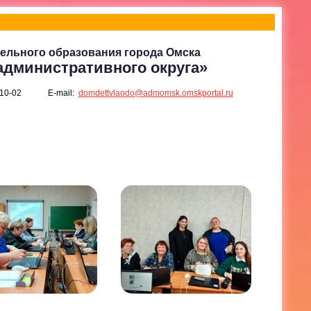
ельного образования города Омска
административного округа»
-10-02
E-mail:
domdettvlaodo@admomsk.omskportal.ru