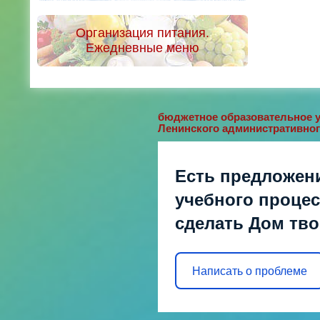
Организация питания.
Ежедневные меню
бюджетное образовательное у
Ленинского административног
Есть предложен
учебного процесс
сделать Дом тв
Написать о проблеме