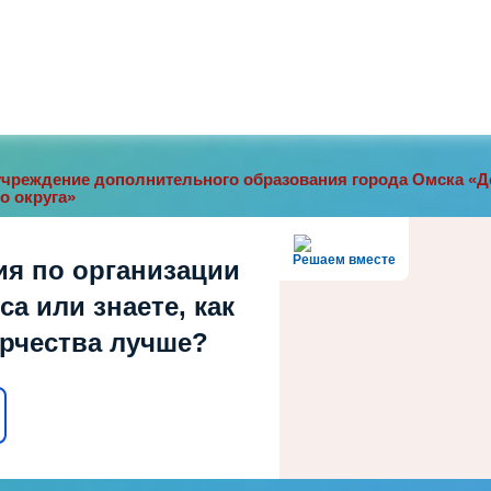
чреждение дополнительного образования города Омска «До
о округа»
Решаем вместе
ия по организации
а или знаете, как
орчества лучше?