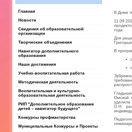
Главная
В Доме т
Новости
11.09.20
продикто
Сведения об образовательной
года.
организации
Для реше
Творческие объединения
Григорье
В програ
Навигатор дополнительного
образования
Наши достижения
Учебно-воспитательная работа
Зубревск
требов
Методическая деятельность
распрост
Воспитательная и культурно-
Гладыше
образовательная деятельность
Омской 
уделила
РИП "Дополнительное образование
О.Н. ра
детей – навигатор будущего"
индивиду
Конкурсы профмастерства
Педагоги
семинар
Муниципальные Конкурсы и Проекты