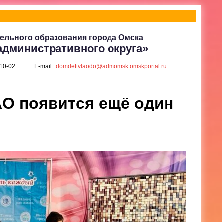
ельного образования города Омска
административного округа»
-10-02
E-mail:
domdettvlaodo@admomsk.omskportal.ru
АО появится ещё один