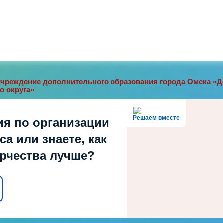
чреждение дополнительного образования города Омска «До
о округа»
Решаем вместе
ия по организации
а или знаете, как
орчества лучше?