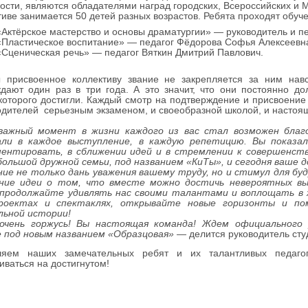
ости, являются обладателями наград городских, Всероссийских и 
тиве занимается 50 детей разных возрастов. Ребята проходят обуч
«Актёрское мастерство и основы драматургии» — руководитель и п
«Пластическое воспитание» — педагог Фёдорова Софья Алексеевн
«Сценическая речь» — педагог Вяткин Дмитрий Павлович.
 присвоенное коллективу звание не закрепляется за ним навс
дают один раз в три года. А это значит, что они постоянно д
которого достигли. Каждый смотр на подтверждение и присвоение 
одителей серьезным экзаменом, и своеобразной школой, и настоя
ажный момент в жизни каждого из вас стал возможен благо
али в каждое выступление, в каждую репетицию. Вы показа
ментировать, в сближении идей и в стремлении к совершенств
ольшой дружной семьи, под названием «КиТы», и сегодня ваше 
ие не только дань уважения вашему труду, но и стимул для бу
ние идеи о том, что вместе можно достичь невероятных вы
 продолжайте удивлять нас своими талантами и воплощать в 
роектах и спектаклях, открывайте новые горизонты и п
льной истории!
очень горжусь! Вы настоящая команда! Ждем официального
е под новым названием «Образцовая»
— делится руководитель сту
ляем наших замечательных ребят и их талантливых педаг
иваться на достигнутом!