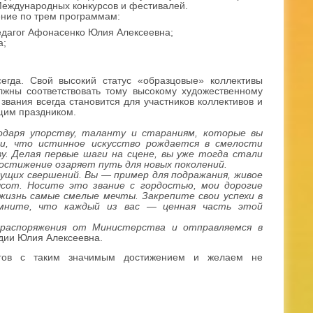
Международных конкурсов и фестивалей.
ение по трем программам:
едагог Афонасенко Юлия Алексеевна;
а;
егда. Свой высокий статус «образцовые» коллективы
олжны соответствовать тому высокому художественному
звания всегда становится для участников коллективов и
щим праздником.
даря упорству, таланту и стараниям, которые вы
ли, что истинное искусство рождается в смелости
у. Делая первые шаги на сцене, вы уже тогда стали
достижение озаряет путь для новых поколений.
дущих свершений. Вы — пример для подражания, живое
сот. Носите это звание с гордостью, мои дорогие
жизнь самые смелые мечты. Закрепите свои успехи в
омните, что каждый из вас — ценная часть этой
 распоряжения от Министерства и отправляемся в
дии Юлия Алексеевна.
огов с таким значимым достижением и желаем не