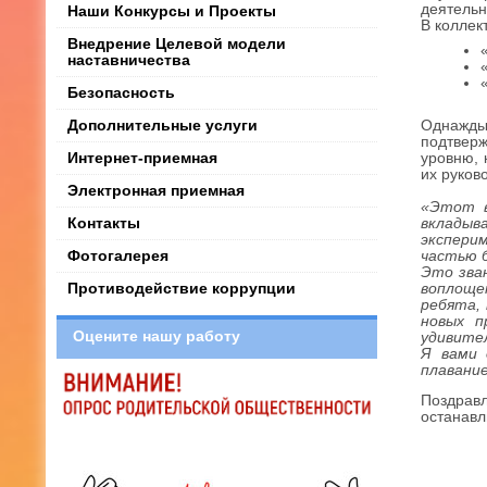
деятельн
Наши Конкурсы и Проекты
В коллек
Внедрение Целевой модели
наставничества
Безопасность
Дополнительные услуги
Однажды
подтверж
Интернет-приемная
уровню, 
их руков
Электронная приемная
«Этот в
Контакты
вкладыв
экспери
Фотогалерея
частью б
Это зван
Противодействие коррупции
воплоще
ребята,
новых п
Оцените нашу работу
удивите
Я вами 
плавани
Поздрав
останавл