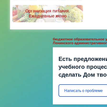
Организация питания.
Ежедневные меню
бюджетное образовательное у
Ленинского административног
Есть предложен
учебного процесс
сделать Дом тв
Написать о проблеме