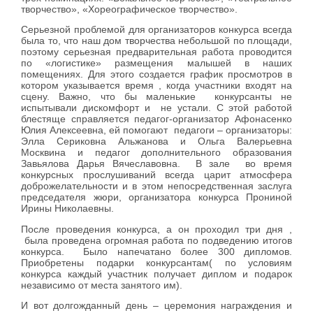
творчество», «Хореографическое творчество».
Серьезной проблемой для организаторов конкурса всегда
была то, что наш дом творчества небольшой по площади,
поэтому серьезная предварительная работа проводится
по «логистике» размещения малышей в наших
помещениях. Для этого создается график просмотров в
котором указывается время , когда участники входят на
сцену. Важно, что бы маленькие конкурсанты не
испытывали дискомфорт и не устали. С этой работой
блестяще справляется педагог-организатор Афонасенко
Юлия Алексеевна, ей помогают педагоги – организаторы:
Элла Сериковна Альжанова и Ольга Валерьевна
Москвина и педагог дополнительного образования
Завьялова Дарья Вячеславовна. В зале во время
конкурсных прослушиваний всегда царит атмосфера
доброжелательности и в этом непосредственная заслуга
председателя жюри, организатора конкурса Прониной
Ирины Николаевны.
После проведения конкурса, а он проходил три дня ,
была проведена огромная работа по подведению итогов
конкурса. Было напечатано более 300 дипломов.
Приобретены подарки конкурсантам( по условиям
конкурса каждый участник получает диплом и подарок
независимо от места занятого им).
И вот долгожданный день – церемония награждения и