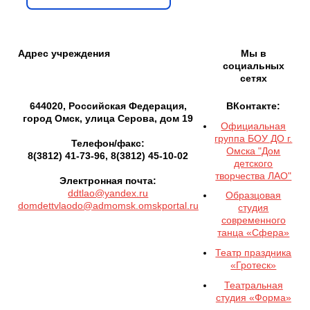
Адрес учреждения
Мы в
социальных
сетях
644020, Российская Федерация,
ВКонтакте:
город Омск, улица Серова, дом 19
Официальная
группа БОУ ДО г.
Телефон/факс:
Омска "Дом
8(3812) 41-73-96, 8(3812) 45-10-02
детского
творчества ЛАО"
Электронная почта:
ddtlao@yandex.ru
Образцовая
domdettvlaodo@admomsk.omskportal.ru
студия
современного
танца «Сфера»
Театр праздника
«Гротеск»
Театральная
студия «Форма»