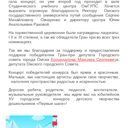
гала концерт, он уже второй год проходит в зале
Студенческого учебного центра ОмГУПС. Хочется
выразить огромную благодарность Ректору
Омского
государственного университета путей сообщения Сергею
Михайловичу Овчаренко и директору центра Юлии
Анатольевне Раковой.
На торжественной церемонии были награждены лауреаты:
I
II
и
III
степени, а так же обладатели Гран при во всех трех
номинациях.
Так же мы благодарим за поддержку и предоставление
подарков победителям Гран-при депутата Городского
совета города Омска
Концедалова Максима Сергеевич
а,
депутата Омского городского Совета.
Концерт победителей конкурса был ярким и красочным.
Малыши, как настоящие артисты дарили свое творчество,
наполняя пространство радостью и искренностью.
Дорогие ребята, родители, педагоги, воспитатели,
музыкальные руководители мы ждем вас на юбилейном
XV городском конкурсе детского творчества
дошкольников «Первые шаги»!